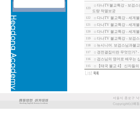
다나TV불교특강 - 보검스
123
도량 적멸보궁
다나TV 불교특강 - 세계
122
다나TV 불교특강 - 세계불
121
다나TV 불교특강 - 세계불교
120
다나TV 불교특강 - 보검
119
뉴시니어. 보검스님과불교
118
경전결집이란 무엇인가? -
117
검스님의 영어로 배우는 십
116
【태국 불교 4】 신자들의
115