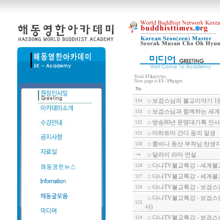
Total
374
articles,
Now page is
13
/
19
pages
No
보검스님의 불교이야기 1
134
보검스님과 함께하는 세계불
133
방송80년 문명대기획 인사이트
132
마하트마 간디 옹의 일생
131
룸비니 동산 부처님 탄생
130
달라이 라마 연설
다나TV불교특강 - 세계불
128
다나TV불교특강 - 세계불
127
다나TV불교특강 - 보검스
126
다나TV불교특강 - 보검스
125
사)
다나TV불교특강 - 보검스
124