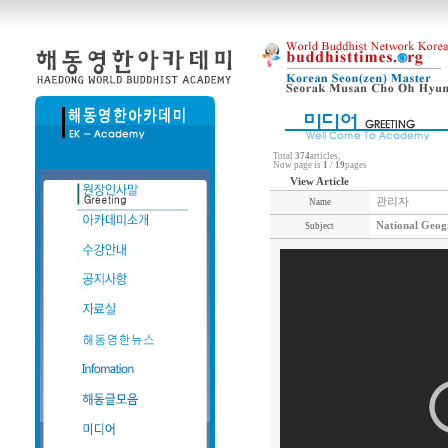
Total
374
articles,
Now page is
1
/
19
pages
View Article
관리자
Name
National Geogr
Subject