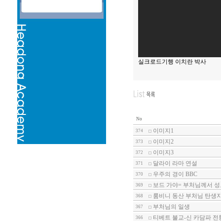
실크로드기행 이치란 박사
No
이미지1
374
이미지2
373
이미지3
372
달라이 라마 연설
371
우주의 경이 BBC
370
보드 가야= 부처님께서 성
369
룸비니 동산 부처님 탄생
368
부처님의 일생
367
티베트 불교-신 카담파 전통
366