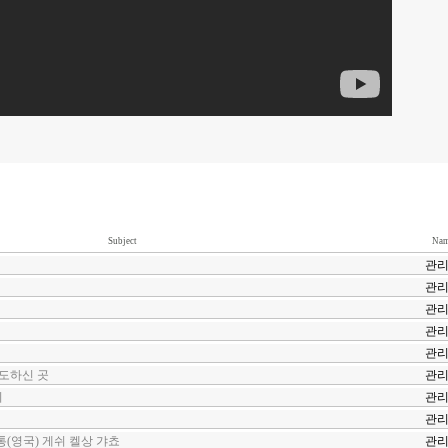
Subject
Nam
관
관
관
관
관
도하신 곳
관
지
관
관
(영국) 게쉬 켈상 갸쵸
관