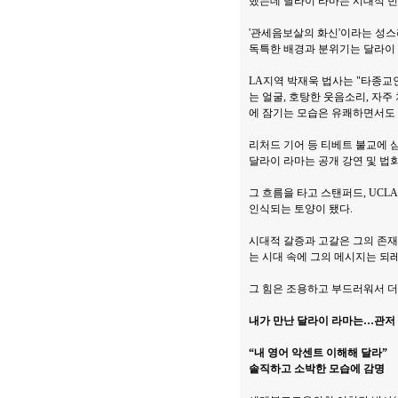
했는데 달라이 라마는 시대적 빈
'관세음보살의 화신'이라는 성스러
독특한 배경과 분위기는 달라이 
LA지역 박재욱 법사는 "타종교
는 얼굴, 호탕한 웃음소리, 자주
에 잠기는 모습은 유쾌하면서도 
리처드 기어 등 티베트 불교에 
달라이 라마는 공개 강연 및 법
그 흐름을 타고 스탠퍼드, UC
인식되는 토양이 됐다.
시대적 갈증과 고갈은 그의 존재
는 시대 속에 그의 메시지는 되레
그 힘은 조용하고 부드러워서 더
내가 만난 달라이 라마는…관저 
“내 영어 악센트 이해해 달라”
솔직하고 소박한 모습에 감명