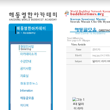
Total
189
articles,
Now page is
9
/
10
pages
View Article
관리자
Name
File #1
img.jpg (54.2 KB)
달라이 라마 8
Subject