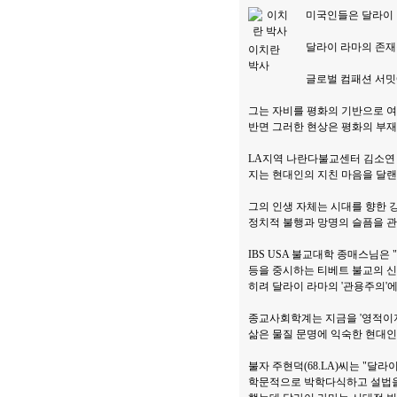
미국인들은 달라이 라
달라이 라마의 존재적
이치란
박사
글로벌 컴패션 서밋
그는 자비를 평화의 기반으로 여
반면 그러한 현상은 평화의 부재
LA지역 나란다불교센터 김소연
지는 현대인의 지친 마음을 달랜
그의 인생 자체는 시대를 향한 
정치적 불행과 망명의 슬픔을 
IBS USA 불교대학 종매스님은
등을 중시하는 티베트 불교의 신
히려 달라이 라마의 '관용주의'에
종교사회학계는 지금을 '영적이지만 종
삶은 물질 문명에 익숙한 현대인
불자 주현덕(68.LA)씨는 "달
학문적으로 박학다식하고 설법을 