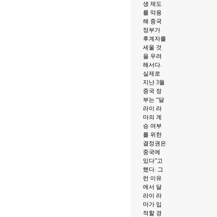
생 제도
를 악용
해 중국
정부가
후계자를
세울 것
을 우려
해서다.
실제로
지난 3월
중국 정
부는 “달
라이 라
마의 계
승 여부
를 위한
결정권은
중국에
있다”고
했다. 그
런 이유
에서 달
라이 라
마가 입
적할 경