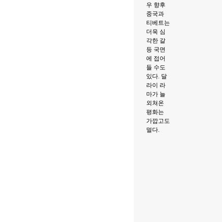
우 향후
중국과
티베트는
더욱 심
각한 갈
등 국면
에 접어
들 수도
있다. 달
라이 라
마가 늘
외쳐온
평화는
가깝고도
멀다.