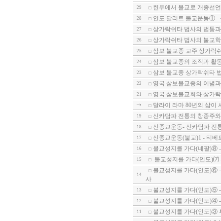
힌두에서 불교로 개종선언
29
인도 달리트 불교운동① -
28
상가락쉬타 법사의 법통과 
27
상가락쉬타 법사의 불교학(Bud
26
삼보 불교종 교주 상가락쉬타 법
25
삼보 불교종의 조직과 활
24
삼보 불교종 상가락쉬타 
23
영국 삼보불교종의 이념과
22
영국 삼보불교회와 상가락
21
달라이 라마 80년의 삶이
신카담파 전통의 창종주와 세계
19
신종교운동- 신카담파 전
18
신종교운동(불교)1 - 티
17
불교성지를 가다(네팔)⑧ -
16
불교성지를 가다(인도)⑺ 
15
불교성지를 가다(인도)⑥ 
14
사
불교성지를 가다(인도)⑤ 
13
불교성지를 가다(인도)④ 
12
불교성지를 가다(인도)③
11