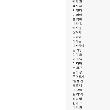
따라 환
생한 차
기 달라
이 라마
를 찾아
나선다.
하지만,
현재의
달라이
라마는
마지막이
될 가능
성이 크
다. 달라
이 라마
는 최근
들어 공
공연하게
“환생 전
통은 내
가 끝이
될 것”이
라고 말
한다. 라
마의 환