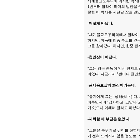
세계불교도우의회 이치란 박사(사
1년부터 달라이 라마의 방한을 
문한 이 박사를 지난달 22일 만났
-어떻게 만났나.
“세계불교도우의회에서 달라이 라마
하지만, 이듬해 한중 수교를 앞두고
그를 찾아갔다. 하지만, 한중 관
-첫인상이 어땠나.
“그는 영국 총독이 임시 관저로 
이었다. 지금까지 5번이나 친견했
-관세음보살의 화신이라는데.
“불자에게 그는 ‘성하(聖下)’다
어루만지며 ‘감사하고, 고맙다’
가 있으니 이해해 달라고 하셨다.
-대화할 때 부담은 없었나.
“그분은 분위기로 깊이를 전한다.
가 전혀 느껴지지 않을 정도로 