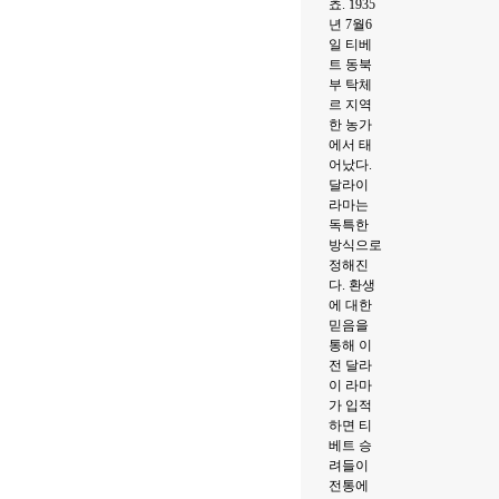
쵸. 1935
년 7월6
일 티베
트 동북
부 탁체
르 지역
한 농가
에서 태
어났다.
달라이
라마는
독특한
방식으로
정해진
다. 환생
에 대한
믿음을
통해 이
전 달라
이 라마
가 입적
하면 티
베트 승
려들이
전통에