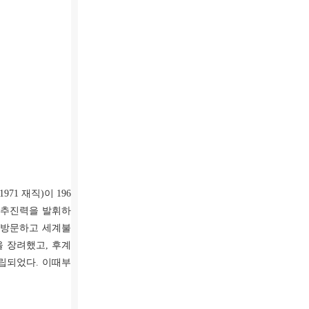
971 재직)이 196
 추진력을 발휘하
를 방문하고 세계불
 장려했고, 후계
립되었다. 이때부