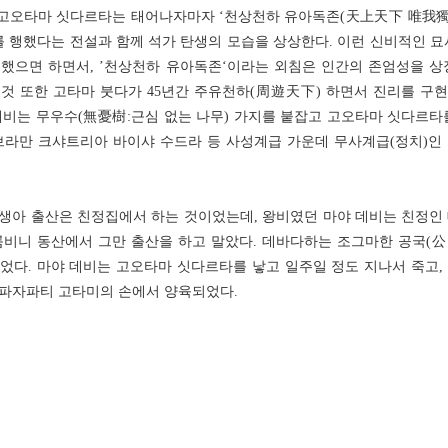
 고오타마 싯다르타는 태어나자마자 ‘천상천하 유아독존(天上天下 唯我獨
를 행했다는 전설과 함께 석가 탄생의 모습을 상상한다. 이런 신비적인 묘
했으면 하면서, ’천상천하 유아독존‘이라는 외침은 인간의 존엄성을 상
것 또한 고타마 붓다가 45년간 주유천하(周遊天下) 하면서 진리를 구
데비는 무우수(無憂樹:근심 없는 나무) 가지를 붙잡고 고오타마 싯다르타
브라만 크샤트리아 바이샤 수드라 등 사성계급 가운데 무사계급(정치)인
생아 출산은 친정집에서 하는 것이었는데, 왕비였던 마야 데비는 친정인 데
 룸비니 동산에서 그만 출산을 하고 말았다. 데바다하는 조그마한 공국(公
었다. 마야 데비는 고오타마 싯다르타를 낳고 일주일 정도 지나서 죽고,
하파자파티 고타미의 손에서 양육되었다.