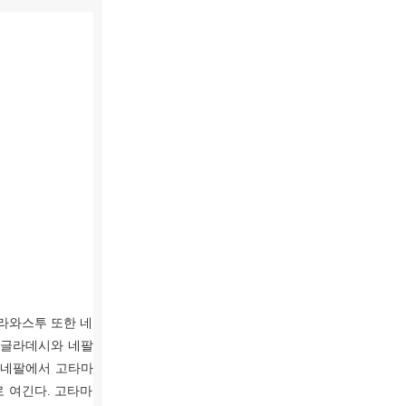
라와스투 또한 네
 방글라데시와 네팔
 네팔에서 고타마
 여긴다. 고타마