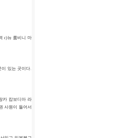
 c)뉴 룸비니 마
못이 있는 곳이다.
랑카 캄보디아 라
권 사원이 들어서
 서있고 일본불교