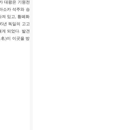
카 대왕은 기원전
 아소카 석주와 승
져 있고, 황폐화
95년 독일의 고고
러내게 되었다. 발견
異名)이 이곳을 방
.