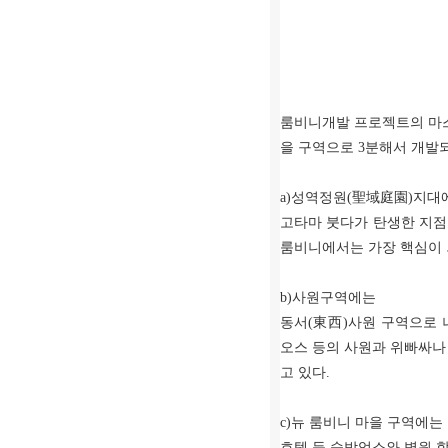
룸비니개발 프로젝트의 마스
을 구역으로 3분해서 개발
a)성역정원(聖域庭園)지
고타마 붓다가 탄생한 지점인
룸비니에서는 가장 핵심이 
b)사원구역에는
동서(東西)사원 구역으로 
오스 등의 사원과 위빠싸나
고 있다.
c)뉴 룸비니 마을 구역에는
호텔 등 숙박업소와 병원 