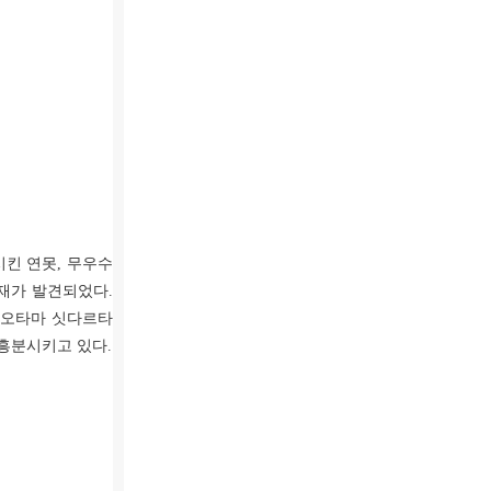
킨 연못, 무우수
 목재가 발견되었다.
고오타마 싯다르타
흥분시키고 있다.