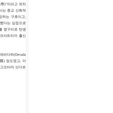
尊)“이라고 외치
사는 종교 신화적
징하는 구호이고,
현했다는 상징으로
를 옆구리로 탄생
 크샤트리아 출신
바다하(Devada
國) 정도였고, 이
 고오타마 싯다르