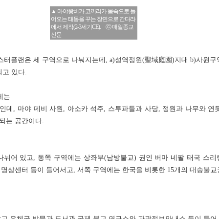
▲ 마야왕비가 코끼리가 몸속으로 들
어오는 태몽을 꾸는 장면으로 간다라
에서 제작(2-3세기CE). ⓒ 매일종교
신문
터플랜은 세 구역으로 나눠지는데, a)성역정원(聖域庭園)지대 b)사원구역
되고 있다.
대에는
데, 마야 데비 사원, 아소카 석주, 스투파들과 사당, 정원과 나무와 연
되는 공간이다.
나뉘어 있고, 동쪽 구역에는 상좌부(남방불교) 권인 버마 네팔 태국 스리
 명상센터 등이 들어서고, 서쪽 구역에는 한국을 비롯한 15개의 대승불교
학교 우체국 박물관 도서관 국제 불교 연구소와 관광정보안내소 등이 들어