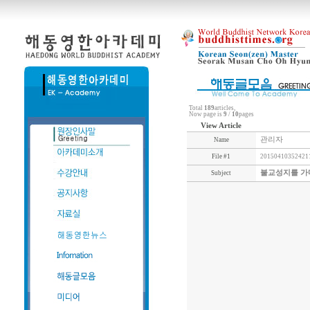
Total
189
articles,
Now page is
9
/
10
pages
View Article
관리자
Name
File #1
201504103524211
불교성지를 가다
Subject