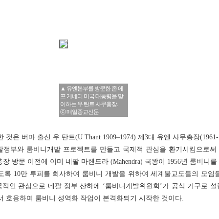
▲ 유엔본부를 방문한 존 에
프 케네디 미국 대통령을 맞
이하는 우 탄트 사무총장.
ⓒ 매일종교신문
버마 출신 우 탄트(U Thant 1909–1974) 제3대 유엔 사무총장(1961-1
네팔정부와 룸비니개발 프로젝트를 만들고 국제적 관심을 환기시킴으로써
장 방문 이전에 이미 네팔 마헨드라 (Mahendra) 국왕이 1956년 룸비니
록 10만 루피를 희사하여 룸비니 개발을 위하여 세계불교도들의 모임을
극적인 관심으로 네팔 정부 산하에 ‘룸비니개발위원회’가 공식 기구로 설
 호응하여 룸비니 성역화 작업이 본격화되기 시작한 것이다.