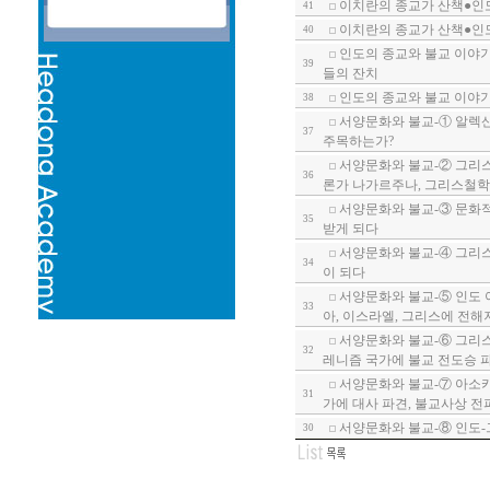
이치란의 종교가 산책●인도
41
이치란의 종교가 산책●인도
40
인도의 종교와 불교 이야기-
39
들의 잔치
인도의 종교와 불교 이야기-
38
서양문화와 불교-① 알렉산
37
주목하는가?
서양문화와 불교-② 그리스
36
론가 나가르주나, 그리스철학
서양문화와 불교-③ 문화적
35
받게 되다
서양문화와 불교-④ 그리스
34
이 되다
서양문화와 불교-⑤ 인도 
33
아, 이스라엘, 그리스에 전해
서양문화와 불교-⑥ 그리스
32
레니즘 국가에 불교 전도승 
서양문화와 불교-⑦ 아소카
31
가에 대사 파견, 불교사상 전
서양문화와 불교-⑧ 인도-
30