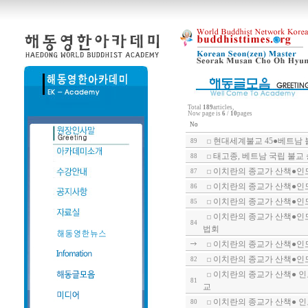
Total
189
articles,
Now page is
6
/
10
pages
No
현대세계불교 45●베트남 불
89
태고종, 베트남 국립 불교
88
이치란의 종교가 산책●인도
87
이치란의 종교가 산책●인
86
이치란의 종교가 산책●인도
85
이치란의 종교가 산책●인도
84
법회
이치란의 종교가 산책●인
이치란의 종교가 산책●인
82
이치란의 종교가 산책● 인
81
교
이치란의 종교가 산책● 인
80