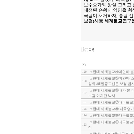
보수승가와 왕실 그리고 
내정된 승왕의 임명을 형
국왕이 서거하자, 승왕 선
보검(해동 세계불교연구
No
현대 세계불교④미얀마 불
129
현대 세계불교⑤미얀마 소수
128
심화 /매일종교신문 보검 법
현대 세계불교⑥내가 본 
127
보검 이치란 박사
현대 세계불교⑦태국불교의 
현대 세계불교⑧ 태국승가
125
현대 세계불교⑨태국불교와 
124
현대 세계불교⑩태국불교의 
123
적