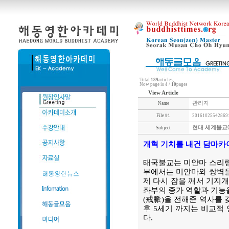
Total
189
articles,
Now page is
4
/
10
pages
View Article
관리자
Name
File #1
201610255428691
현대 세계불교
Subject
개혁 기치를 내건 담마카
태국불교는 미얀마 스리랑
부에서는 미얀마와 쌍벽을
제 다시 잠을 깨서 기지
좌부의 종가 역할과 기능을
(戒脈)을 전해준 역사를 
후 5세기 까지는 비교적
다.