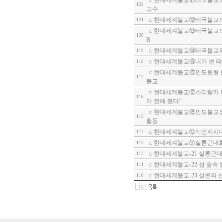
현대세계불교⑪태국불교의 
122
고수
현대세계불교⑫태국불교의 
121
현대세계불교⑬태국불교의 
120
B
현대세계불교⑭태국불교와 
119
현대세계불교⑮내가 본 태
118
현대세계불교⑯인도원형 불
117
불교
현대세계불교⑰스리랑카 비
116
가 전해 줬다”
현대세계불교⑱인도불교성지
115
활동
현대세계불교⑲식민지시대와
114
현대세계불교⑳실론근대화와
113
현대세계불교-21 실론근
112
현대세계불교-22 섬 숲속 
111
현대세계불교-23 실론의 신
110