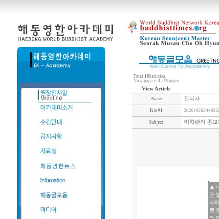
Total
189
articles,
Now page is
3
/
10
pages
View Article
관리자
Name
File #1
202010262440303
이치란의 종교
Subject
▲ 
만 
사에
로 
라 