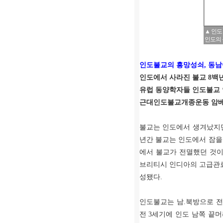
▲ 인도
인도의 
인도불교의 흥망성쇠
,
동남
인도에서 사라진 불교
8
백년
유럽 동양학자들 인도불교 
근대인도불교개종운동 암베
불교는 인도에서 생겨났지
년간 불교는 인도에서 잠을
에서 불교가 전멸했던 것
브리티시 인디아의 고급관
성됐다
.
인도불교는 남
.
북방으로 
전
3
세기에 인도 남쪽 끝머