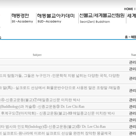
Subject
Nam
관
관
 탐험가들, 그들은 누구인가 -인문학적 지평 넓히는 다양한 국적, 다양한
관
(馬) - 실크로드 선상에서 화물운반수단으로 사용된 말은 조랑말 /매일종
관
동④-신종교운동(불교)⑦/매일종교신문 이치란 박사
관
dhology)과 저술⑥ -신종교운동⑨ Dr. Lee Chi-Ran
관
후계구도⑦(마지막회) - 신종교운동(불교)-⑽ 매일종교신문 이치란 박사
관
관
사와 인도학(Indology)⑤-신종교운동(불교)⑧/ Dr. Lee Chi-Ran
관
실크로드-원나라에 이르러 실크로드 선상을 완전히 장악한 몽골제국
관