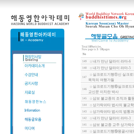
Total
189
articles,
Now page is
3
/
10
pages
No
내가 만난 달라이 라마-6
149
내가 만난 달라이 라마-5
148
실크로드기행⑪신 실크로드의
147
목적의 여행가들
실크로드기행⑯실크로드와 말
146
교신문 이치란 박사
삼보 불교종의 조직과 활
145
상가락쉬타 법사의 불교학(Bud
144
상가락쉬타 법사의 법통과 
143
내가 만난 달라이 라마-3
142
삼보 불교종 교주 상가락쉬타 법
141
실크로드기행⑲몽골시대의 
140