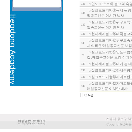
인도 카스트와 불교의 숙명④-
139
실크로드기행①동서 문명 교
138
일종교신문 이치란 박사
실크로드기행⑥위구르족의 성
137
일종교신문 이치란 박사
현대세계불교⑭태국불교와 
136
실크로드기행⑧위구르족의 
135
시스 타운/매일종교신문 보검
실크로드기행⑨인도구법승들
길 /매일종교신문 보검 이치
현대세계불교⑮내가 본 태
133
실크로드기행⑤하서주랑과 
132
실크로드기행⑩사마르칸드와
131
실크로드기행⑬차마고도를 가
130
매일종교신문 이치란 박사