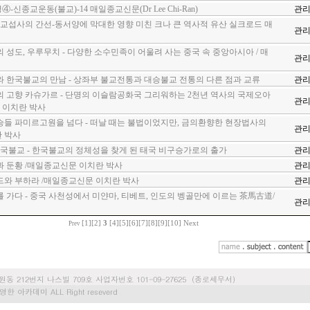
신종교운동(불교)-14 매일종교신문(Dr Lee Chi-Ran)
관
섭사의 간선-동서양에 막대한 영향 미친 크나 큰 역사적 유산 실크로드 매
관
도, 우루무치 - 다양한 소수민족이 어울려 사는 중국 속 중앙아시아 / 매
관
한국불교의 만남 - 상좌부 불교전통과 대승불교 전통의 다른 점과 교류
관
고향 카슈가르 - 단명의 이슬람공화국 그리워하는 2천년 역사의 국제오아
관
 이치란 박사
 파미르고원을 넘다 - 떠날 때는 불법이었지만, 금의환향한 현장법사의
관
란 박사
국불교 - 한국불교의 정체성을 찾게 된 태국 비구승가로의 출가
관
둔황 /매일종교신문 이치란 박사
관
 부하라 /매일종교신문 이치란 박사
관
다 - 중국 사천성에서 미얀마, 티베트, 인도의 벵골만에 이르는 茶馬古道/
관
[1]
[2]
3
[4]
[5]
[6]
[7]
[8]
[9]
[10]
Next
Prev