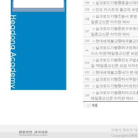
실크로드기행⑲몽골시대의 
140
인도 카스트와 불교의 숙명④-
139
실크로드기행①동서 문명 교
138
일종교신문 이치란 박사
실크로드기행⑥위구르족의 성
137
일종교신문 이치란 박사
현대세계불교⑭태국불교와 
136
실크로드기행⑧위구르족의 
시스 타운/매일종교신문 보검
실크로드기행⑨인도구법승들
134
길 /매일종교신문 보검 이치
현대세계불교⑮내가 본 태
133
실크로드기행⑤하서주랑과 
132
실크로드기행⑩사마르칸드와
131
실크로드기행⑬차마고도를 가
130
매일종교신문 이치란 박사