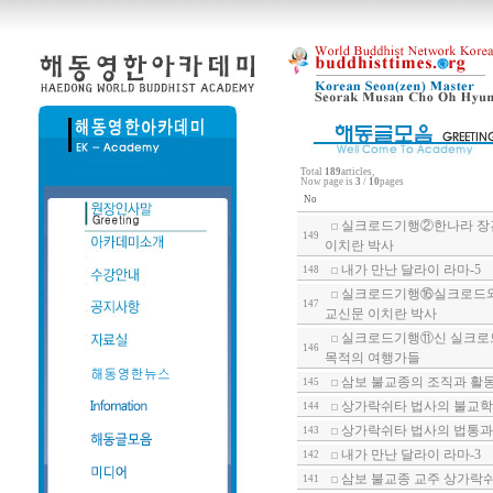
Total
189
articles,
Now page is
3
/
10
pages
No
실크로드기행②한나라 장건
149
이치란 박사
내가 만난 달라이 라마-5
148
실크로드기행⑯실크로드와 말
147
교신문 이치란 박사
실크로드기행⑪신 실크로드의
146
목적의 여행가들
삼보 불교종의 조직과 활
145
상가락쉬타 법사의 불교학(Bud
144
상가락쉬타 법사의 법통과 
143
내가 만난 달라이 라마-3
142
삼보 불교종 교주 상가락쉬타 법
141